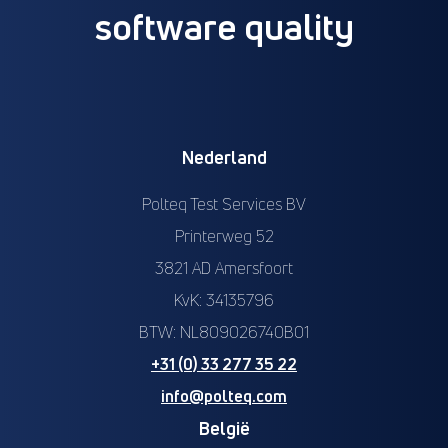
software quality
Nederland
Polteq Test Services BV
Printerweg 52
3821 AD Amersfoort
KvK: 34135796
BTW: NL809026740B01
+31 (0) 33 277 35 22
info@polteq.com
België