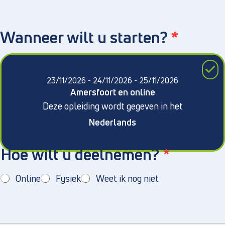
Wanneer wilt u starten?
*
Direct naar
23/11/2026 - 24/11/2026 - 25/11/2026
Amersfoort en online
Over ons
Deze opleiding wordt gegeven in het
Vacatures
Nederlands
Privacy en cookies
S
Hoe wilt u deelnemen?
*
Algemene voorwaarden
T
A
R
Online
Fysiek
Weet ik nog niet
T
D
A
T
U