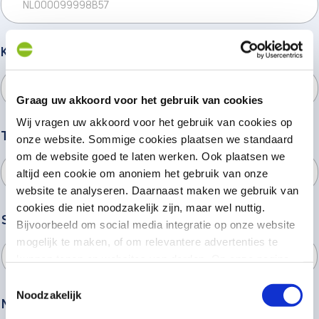
KVK-NUMMER
Graag uw akkoord voor het gebruik van cookies
Wij vragen uw akkoord voor het gebruik van cookies op
TER ATTENTIE VAN
*
onze website. Sommige cookies plaatsen we standaard
om de website goed te laten werken. Ook plaatsen we
altijd een cookie om anoniem het gebruik van onze
website te analyseren. Daarnaast maken we gebruik van
cookies die niet noodzakelijk zijn, maar wel nuttig.
STRAATNAAM
*
Bijvoorbeeld om social media integratie op onze website
mogelijk te maken, of om relevantere advertenties te
kunnen tonen op websites van derden. Op onze pagina
“privacyverklaring en cookiebeleid”
vindt u hier meer
Toestemmingsselectie
informatie over.
Noodzakelijk
NR.
*