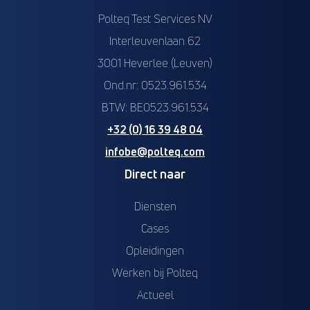
Polteq Test Services NV
Interleuvenlaan 62
3001 Heverlee (Leuven)
Ond.nr: 0523.961.534
BTW: BE0523.961.534
+32 (0) 16 39 48 04
infobe@polteq.com
Direct naar
Diensten
Cases
Opleidingen
Werken bij Polteq
Actueel