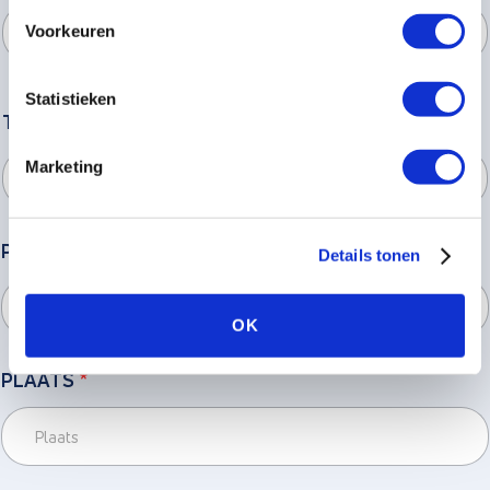
Voorkeuren
Statistieken
TOEVOEGING
Marketing
POSTCODE
*
Details tonen
OK
PLAATS
*