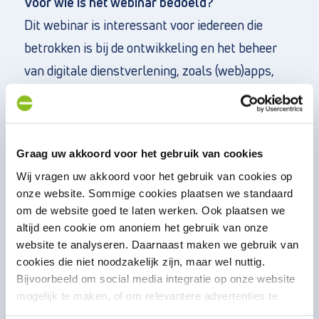
Voor wie is het webinar bedoeld?
Dit webinar is interessant voor iedereen die
betrokken is bij de ontwikkeling en het beheer
van digitale dienstverlening, zoals (web)apps,
bedrijfsapplicaties en andere digitale
toepassingen. Dit geldt voor zowel professionals
binnen een team als voor een gehele organisatie,
Graag uw akkoord voor het gebruik van cookies
bijvoorbeeld business- en IT-managers, maar ook
Wij vragen uw akkoord voor het gebruik van cookies op
professionals met een directe rol in
onze website. Sommige cookies plaatsen we standaard
softwareontwikkeltrajecten zoals product
om de website goed te laten werken. Ook plaatsen we
altijd een cookie om anoniem het gebruik van onze
owners, scrum masters, developers, testers,
website te analyseren. Daarnaast maken we gebruik van
informatieanalisten en designers.
cookies die niet noodzakelijk zijn, maar wel nuttig.
Bijvoorbeeld om social media integratie op onze website
Bekijk
hier
de replay van dit
mogelijk te maken, of om relevantere advertenties te
kunnen tonen op websites van derden. Op onze pagina