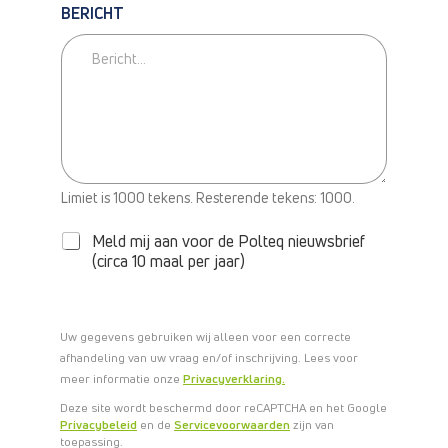
BERICHT
N
Limiet is 1000 tekens. Resterende tekens: 1000.
I
E
Meld mij aan voor de Polteq nieuwsbrief
U
(circa 10 maal per jaar)
W
S
B
R
Uw gegevens gebruiken wij alleen voor een correcte
I
afhandeling van uw vraag en/of inschrijving. Lees voor
E
meer informatie onze
Privacyverklaring.
F
Deze site wordt beschermd door reCAPTCHA en het Google
Privacybeleid
en de
Servicevoorwaarden
zijn van
toepassing.