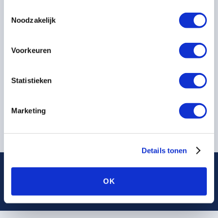
webinar.
“privacyverklaring en cookiebeleid”
vindt u hier meer
Toestemmingsselectie
informatie over.
Noodzakelijk
Voorkeuren
Statistieken
Marketing
Details tonen
OK