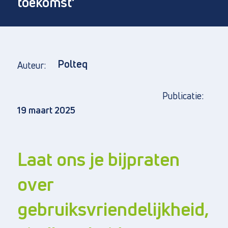
toekomst’
Polteq
Auteur:
Direct naar
Publicatie:
Over ons
19 maart 2025
Vacatures
Privacy en cookies
Algemene voorwaarden
Laat ons je bijpraten
over
gebruiksvriendelijkheid,