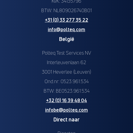
KvK: 34135796
BTW: NL809026740B01
+31 (0) 33 277 35 22
info@polteq.com
België
Polteq Test Services NV
Interleuvenlaan 62
3001 Heverlee (Leuven)
Ond.nr: 0523.961.534
BTW: BE0523.961.534
+32 (0) 16 39 48 04
infobe@polteq.com
Direct naar