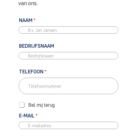
van ons.
NAAM
*
BEDRIJFSNAAM
TELEFOON
*
T
E
L
Bel mij terug
E
F
E-MAIL
*
O
O
N