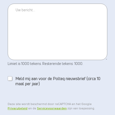
Limiet is 1000 tekens. Resterende tekens: 1000.
N
I
Meld mij aan voor de Polteq nieuwsbrief (circa 10
E
maal per jaar)
U
W
S
B
R
Deze site wordt beschermd door reCAPTCHA en het Google
Privacybeleid
en de
Servicevoorwaarden
zijn van toepassing.
I
E