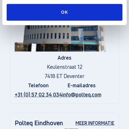
OK
Adres
Keulenstraat 12
7418 ET Deventer
Telefoon
E-mailadres
+31 (0) 57 02 34 034
info@polteq.com
Polteq Eindhoven
MEER INFORMATIE