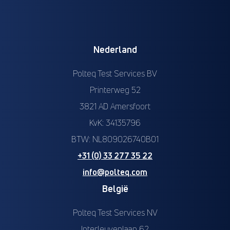
Nederland
Polteq Test Services BV
Printerweg 52
3821 AD Amersfoort
KvK: 34135796
BTW: NL809026740B01
+31 (0) 33 277 35 22
info@polteq.com
België
Polteq Test Services NV
Interleuvenlaan 62