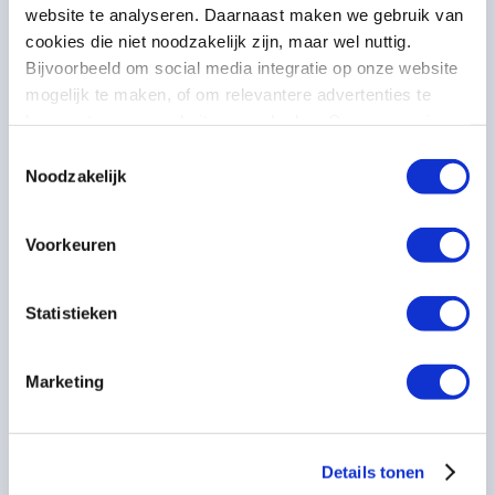
website te analyseren. Daarnaast maken we gebruik van
cookies die niet noodzakelijk zijn, maar wel nuttig.
Bijvoorbeeld om social media integratie op onze website
mogelijk te maken, of om relevantere advertenties te
kunnen tonen op websites van derden. Op onze pagina
“privacyverklaring en cookiebeleid”
vindt u hier meer
Toestemmingsselectie
informatie over.
Noodzakelijk
Adres
Voorkeuren
Printerweg 52
3821 AD Amersfoort
Statistieken
Telefoon
E-mailadres
+31 (0) 33 27 73 522
info@polteq.com
Marketing
Polteq Deventer
MEER INFORMATIE
Details tonen