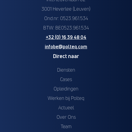
3001 Heverlee (Leuven)
Ond.nr: 0523.961.534
BTW: BE0523.961.534
+32 (0) 16 39 48 04
infobe@polteq.com
Direct naar
Diensten
Cases
Opleidingen
Werken bij Polteq
Actueel
Over Ons
Team