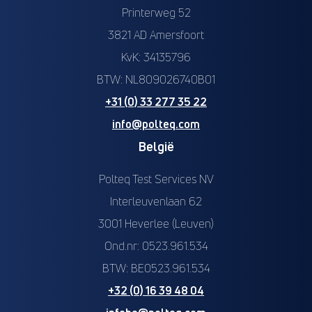
Printerweg 52
3821 AD Amersfoort
KvK: 34135796
BTW: NL809026740B01
+31 (0) 33 277 35 22
info@polteq.com
België
Polteq Test Services NV
Interleuvenlaan 62
3001 Heverlee (Leuven)
Ond.nr: 0523.961.534
BTW: BE0523.961.534
+32 (0) 16 39 48 04