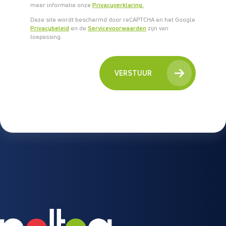
R
meer informatie onze
Privacyverklaring.
I
Deze site wordt beschermd door reCAPTCHA en het Google
E
Privacybeleid
en de
Servicevoorwaarden
zijn van
F
toepassing.
VERSTUUR