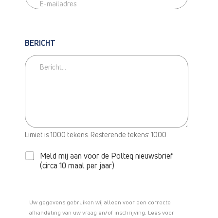
BERICHT
Limiet is 1000 tekens. Resterende tekens: 1000.
N
Meld mij aan voor de Polteq nieuwsbrief
I
(circa 10 maal per jaar)
E
U
W
S
Uw gegevens gebruiken wij alleen voor een correcte
B
afhandeling van uw vraag en/of inschrijving. Lees voor