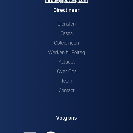
infobe@polteq.com
Direct naar
Diensten
Cases
Opleidingen
Werken bij Polteq
Actueel
Over Ons
Team
Contact
Volg ons