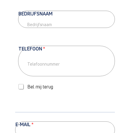
BEDRIJFSNAAM
TELEFOON
*
T
Bel mij terug
E
L
E
F
O
O
E-MAIL
*
N