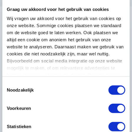
Graag uw akkoord voor het gebruik van cookies
Wij vragen uw akkoord voor het gebruik van cookies op
Eindhoven
onze website. Sommige cookies plaatsen we standaard
om de website goed te laten werken. Ook plaatsen we
altijd een cookie om anoniem het gebruik van onze
Business Area Manager Zuid-
website te analyseren. Daarnaast maken we gebruik van
Nederland
cookies die niet noodzakelijk zijn, maar wel nuttig.
Bijvoorbeeld om social media integratie op onze website
mogelijk te maken, of om relevantere advertenties te
Test Manager
kunnen tonen op websites van derden. Op onze pagina
“privacyverklaring en cookiebeleid”
vindt u hier meer
Toestemmingsselectie
informatie over.
Noodzakelijk
Test Automation Engineer
Voorkeuren
Mobile App Tester
Statistieken