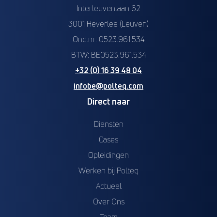
Interleuvenlaan 62
3001 Heverlee (Leuven)
Ond.nr: 0523.961.534
BTW: BE0523.961.534
+32 (0) 16 39 48 04
infobe@polteq.com
Direct naar
Diensten
Cases
Opleidingen
Werken bij Polteq
Actueel
Over Ons
Team