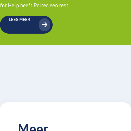
for Help heeft Polteq een test...
LEES MEER
Meer