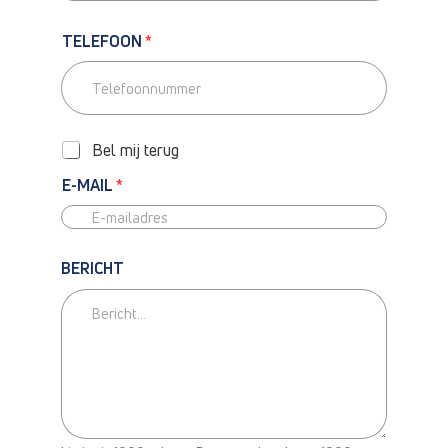
TELEFOON
*
T
E
L
Bel mij terug
E
F
E-MAIL
*
O
O
N
BERICHT