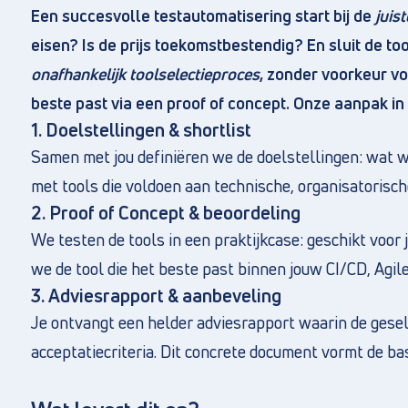
Een succesvolle testautomatisering start bij de
juis
eisen? Is de prijs toekomstbestendig? En sluit de too
onafhankelijk toolselectieproces
, zonder voorkeur v
beste past via een proof of concept. Onze aanpak in 
1. Doelstellingen & shortlist
Direct naar
Samen met jou definiëren we de doelstellingen: wat 
Over ons
met tools die voldoen aan technische, organisatorische 
2. Proof of Concept & beoordeling
Vacatures
We testen de tools in een praktijkcase: geschikt voor
Privacy en cookies
we de tool die het beste past binnen jouw CI/CD, Agi
Algemene voorwaarden
3. Adviesrapport & aanbeveling
Je ontvangt een helder adviesrapport waarin de gese
acceptatiecriteria. Dit concrete document vormt de b