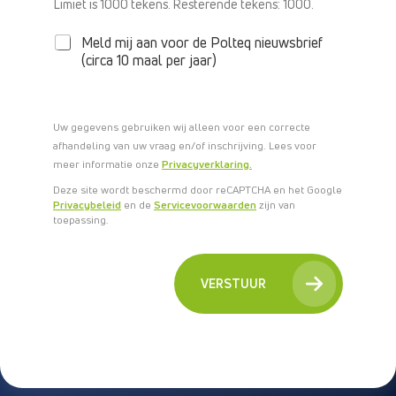
N
Limiet is 1000 tekens. Resterende tekens: 1000.
I
E
Meld mij aan voor de Polteq nieuwsbrief
U
(circa 10 maal per jaar)
W
S
B
R
Uw gegevens gebruiken wij alleen voor een correcte
I
afhandeling van uw vraag en/of inschrijving. Lees voor
E
meer informatie onze
Privacyverklaring.
F
Deze site wordt beschermd door reCAPTCHA en het Google
Privacybeleid
en de
Servicevoorwaarden
zijn van
toepassing.
VERSTUUR