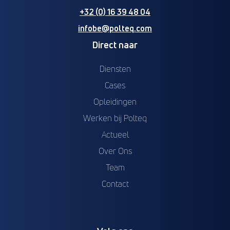
+32 (0) 16 39 48 04
infobe@polteq.com
Direct naar
Diensten
Cases
Opleidingen
Werken bij Polteq
Actueel
Over Ons
Team
Contact