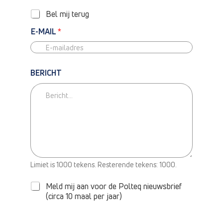
E
L
Bel mij terug
E
F
E-MAIL
*
O
O
N
BERICHT
N
Limiet is 1000 tekens. Resterende tekens: 1000.
I
E
Meld mij aan voor de Polteq nieuwsbrief
U
(circa 10 maal per jaar)
W
S
B