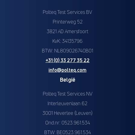
Polteq Test Services BV
Printerweg 52
3821 AD Amersfoort
KvK: 34135796
BTW: NL809026740B01
+31 (0) 33 277 35 22
info@polteq.com
België
Polteq Test Services NV
Interleuvenlaan 62
3001 Heverlee (Leuven)
Ond.nr: 0523.961.534
BTW: BE0523.961.534