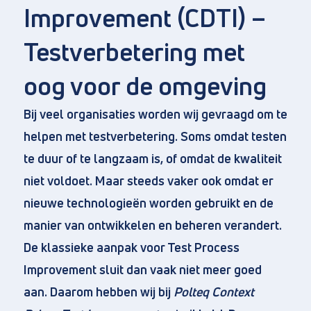
Improvement (CDTI) –
Testverbetering met
oog voor de omgeving
Direct naar
Bij veel organisaties worden wij gevraagd om te
helpen met testverbetering. Soms omdat testen
Over ons
te duur of te langzaam is, of omdat de kwaliteit
Vacatures
niet voldoet. Maar steeds vaker ook omdat er
Privacy en cookies
nieuwe technologieën worden gebruikt en de
Algemene voorwaarden
manier van ontwikkelen en beheren verandert.
De klassieke aanpak voor Test Process
Improvement sluit dan vaak niet meer goed
aan. Daarom hebben wij bij
Polteq Context