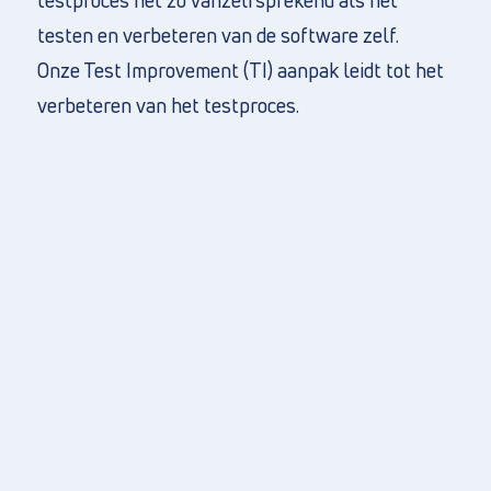
testproces net zo vanzelfsprekend als het
testen en verbeteren van de software zelf.
Onze Test Improvement (TI) aanpak leidt tot het
verbeteren van het testproces.
Direct naar
Over ons
Vacatures
Privacy en cookies
Algemene voorwaarden