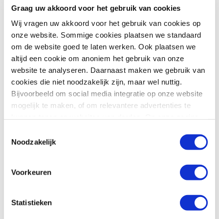
O
Graag uw akkoord voor het gebruik van cookies
N
Wij vragen uw akkoord voor het gebruik van cookies op
BERICHT
onze website. Sommige cookies plaatsen we standaard
om de website goed te laten werken. Ook plaatsen we
altijd een cookie om anoniem het gebruik van onze
website te analyseren. Daarnaast maken we gebruik van
cookies die niet noodzakelijk zijn, maar wel nuttig.
Bijvoorbeeld om social media integratie op onze website
mogelijk te maken, of om relevantere advertenties te
kunnen tonen op websites van derden. Op onze pagina
N
Limiet is 1000 tekens. Resterende tekens: 1000.
I
“privacyverklaring en cookiebeleid”
vindt u hier meer
Toestemmingsselectie
E
informatie over.
Meld mij aan voor de Polteq nieuwsbrief
Noodzakelijk
U
(circa 10 maal per jaar)
W
S
Voorkeuren
B
R
Uw gegevens gebruiken wij alleen voor een correcte
I
afhandeling van uw vraag en/of inschrijving. Lees voor
E
Statistieken
meer informatie onze
Privacyverklaring.
F