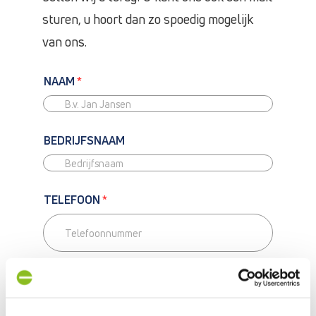
sturen, u hoort dan zo spoedig mogelijk
van ons.
NAAM
*
BEDRIJFSNAAM
TELEFOON
*
T
E
L
Bel mij terug
E
F
E-MAIL
*
O