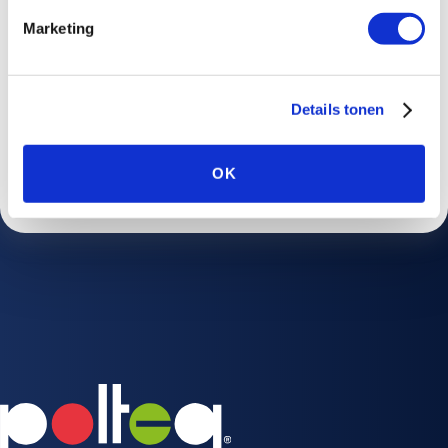
Deze site wordt beschermd door reCAPTCHA en het Google
Privacybeleid
en de
Servicevoorwaarden
zijn van
Marketing
toepassing.
Details tonen
VERSTUUR
OK