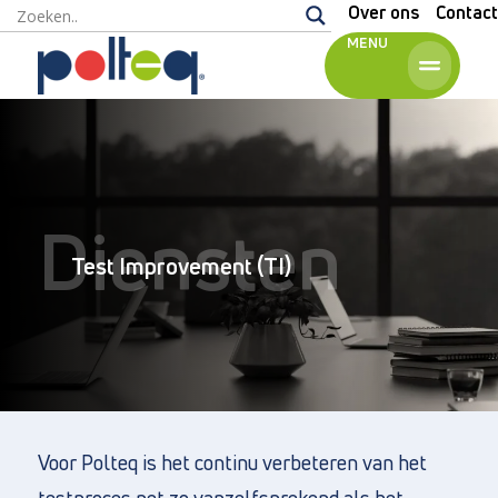
Over ons
Contact
MENU
Engels
Diensten
Test Improvement (TI)
Voor Polteq is het continu verbeteren van het