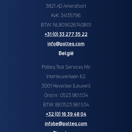
3821 AD Amersfoort
KvK: 34135796
BTW: NL809026740B01
+31 (0) 33 277 35 22
info@polteq.com
België
Polteq Test Services NV
Interleuvenlaan 62
3001 Heverlee (Leuven)
Ond.nr: 0523.961.534
BTW: BE0523.961.534
+32 (0) 16 39 48 04
infobe@polteq.com