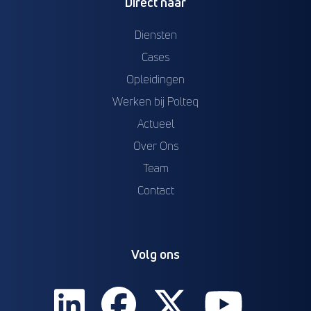
Direct naar
Diensten
Cases
Opleidingen
Werken bij Polteq
Actueel
Over Ons
Team
Contact
Volg ons