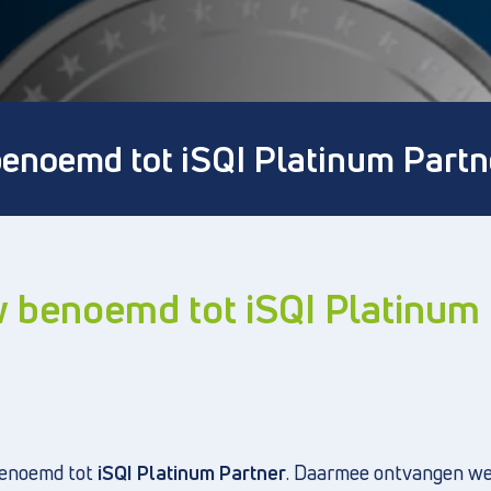
enoemd tot iSQI Platinum Partn
 benoemd tot iSQI Platinum
 benoemd tot
iSQI Platinum Partner
. Daarmee ontvangen w