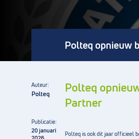
Polteq opnieuw b
Polteq opnieuw
Auteur:
Polteq
Partner
Publicatie:
20 januari
Polteq is ook dit jaar officieel
2026