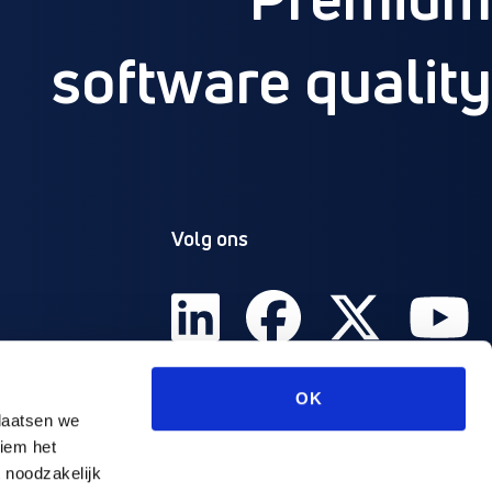
software quality
Volg ons
OK
laatsen we
niem het
 noodzakelijk