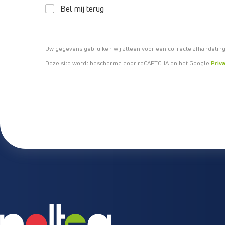
L
Bel mij terug
E
F
O
O
Uw gegevens gebruiken wij alleen voor een correcte afhandeling
N
Deze site wordt beschermd door reCAPTCHA en het Google
Priv