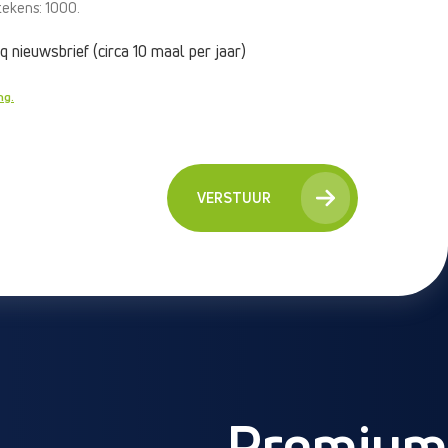
tekens: 1000.
 nieuwsbrief (circa 10 maal per jaar)
ng.
VERSTUUR
Premium