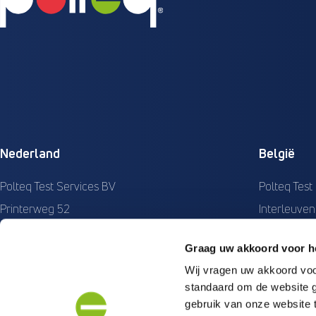
Nederland
België
Polteq Test Services BV
Polteq Test
Printerweg 52
Interleuven
3821 AD Amersfoort
3001 Hever
Graag uw akkoord voor he
KvK: 34135796
Ond.nr: 05
Wij vragen uw akkoord vo
BTW: NL809026740B01
BTW: BE05
standaard om de website g
+31 (0) 33 277 35 22
+32 (0) 16 
gebruik van onze website 