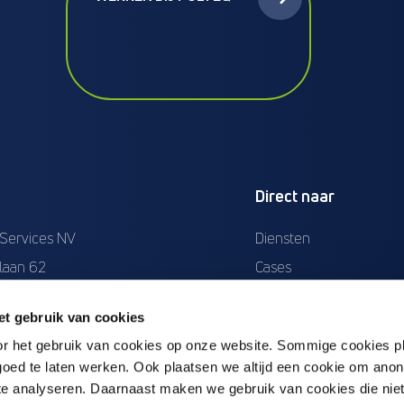
Direct naar
 Services NV
Diensten
laan 62
Cases
lee (Leuven)
Opleidingen
t gebruik van cookies
23.961.534
Werken bij Polteq
or het gebruik van cookies op onze website. Sommige cookies p
23.961.534
Actueel
oed te laten werken. Ook plaatsen we altijd een cookie om ano
39 48 04
Over Ons
te analyseren. Daarnaast maken we gebruik van cookies die niet