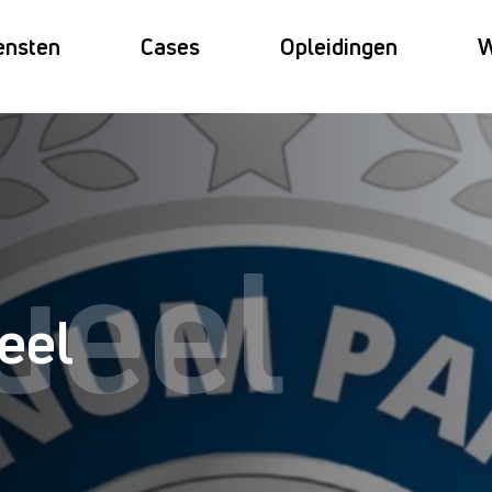
ensten
Cases
Opleidingen
W
ueel
eel