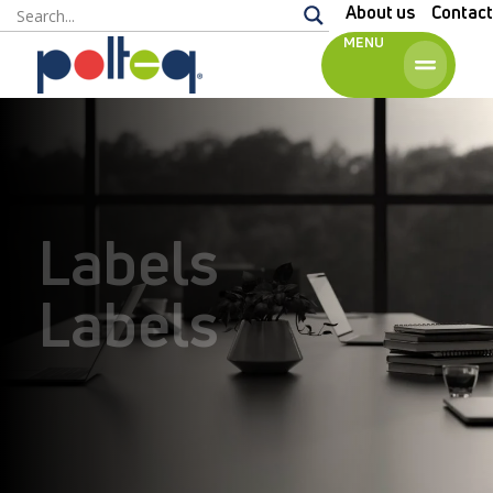
About us
Contact
MENU
English
Labels
Labels