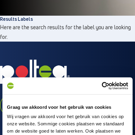
Results Labels
Here are the search results for the label you are looking
Directly to
for.
About us
Vacancies
Privacy and cookies
Terms and Conditions
WORKING AT POLTEQ
Graag uw akkoord voor het gebruik van cookies
Wij vragen uw akkoord voor het gebruik van cookies op
onze website. Sommige cookies plaatsen we standaard
Premium
om de website goed te laten werken. Ook plaatsen we