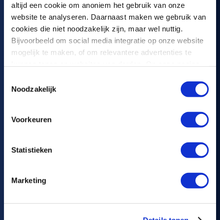
altijd een cookie om anoniem het gebruik van onze
software quality
website te analyseren. Daarnaast maken we gebruik van
cookies die niet noodzakelijk zijn, maar wel nuttig.
Bijvoorbeeld om social media integratie op onze website
mogelijk te maken, of om relevantere advertenties te
kunnen tonen op websites van derden. Op onze pagina
“privacyverklaring en cookiebeleid”
vindt u hier meer
Toestemmingsselectie
The Netherlands
informatie over.
Noodzakelijk
Polteq Test Services BV
Voorkeuren
Printerweg 52
3821 AD Amersfoort
Statistieken
KvK: 34135796
BTW: NL809026740B01
Marketing
+31 (0) 33 277 35 22
info@polteq.com
Belgium