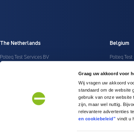
The Netherlands
Belgium
Polteq Test Services BV
Polteq Test
Printerweg 52
Interleuven
Graag uw akkoord voor he
3821 AD Amersfoort
3001 Hever
Wij vragen uw akkoord vo
KvK: 34135796
Ond.nr: 05
standaard om de website g
BTW: NL809026740B01
BTW: BE05
gebruik van onze website 
+31 (0) 33 277 35 22
+32 (0) 16 
zijn, maar wel nuttig. Bij
relevantere advertenties 
info@polteq.com
infobe@po
en cookiebeleid”
vindt u 