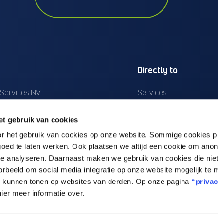
Directly to
 Services NV
Services
laan 62
Cases
t gebruik van cookies
lee (Leuven)
Training
or het gebruik van cookies op onze website. Sommige cookies p
23.961.534
Working at Polteq
oed te laten werken. Ook plaatsen we altijd een cookie om ano
23.961.534
News
te analyseren. Daarnaast maken we gebruik van cookies die niet
39 48 04
About us
voorbeeld om social media integratie op onze website mogelijk te
te kunnen tonen op websites van derden. Op onze pagina
“privac
lteq.com
Contact
hier meer informatie over.