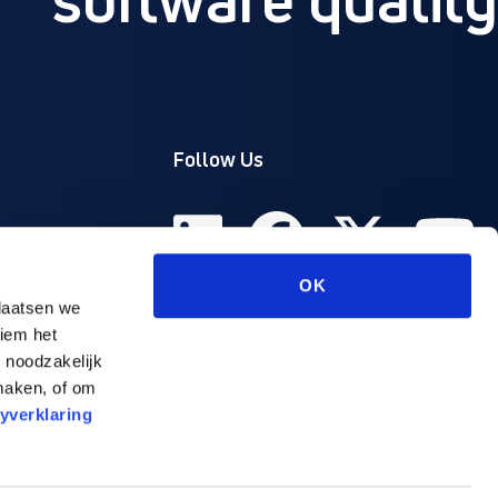
Follow Us
OK
laatsen we
niem het
 noodzakelijk
 maken, of om
yverklaring